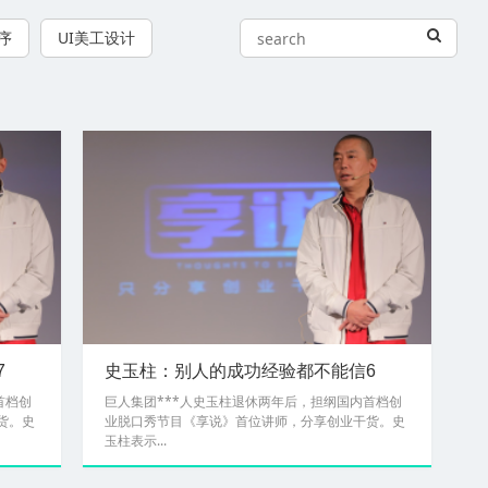
序
UI美工设计
7
史玉柱：别人的成功经验都不能信6
首档创
巨人集团***人史玉柱退休两年后，担纲国内首档创
货。史
业脱口秀节目《享说》首位讲师，分享创业干货。史
玉柱表示...