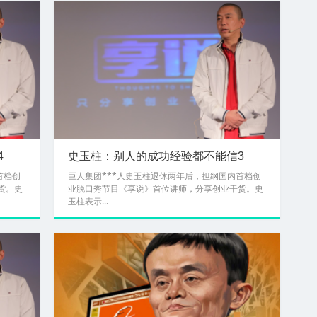
4
史玉柱：别人的成功经验都不能信3
首档创
巨人集团***人史玉柱退休两年后，担纲国内首档创
货。史
业脱口秀节目《享说》首位讲师，分享创业干货。史
玉柱表示...