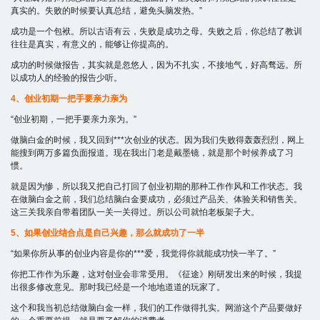
真实的。失败的时候要认真总结，避免头脑发热。”
成功是一个包袱。所以古语有云，失败是成功之母。失败之后，你总结了教训
往往是真实，有意义的，能够让你提高的。
成功的时候做报告，其实就是忽悠人，因为不扎实，不接地气，好高骛远。所
以成功人的经验的报告少听。
4、创业初期一把手要亲力亲为
“创业初期，一把手要亲力亲为。”
做脑白金的时候，我又回到***次创业的状态。因为我们失败得轰轰烈烈，网上
能搜到两万多篇负面报道。现在我出门老是戴墨镜，就是那个时候养成了习
惯。
就是因为惨，所以我又把自己打回了创业初期的那种工作作风和工作状态。我
在做脑白金之前，我们总结脑白金要成功，必须过产品关、体验关和销售关。
这三关我亲自带着团队一关一关得过。所以公司就怕老板架子大。
5、如果创业结合点是自己兴趣，那么就成功了一半
“如果你所从事的创业内容是你的***爱，我觉得你就能成功快一半了。”
你把工作作为乐趣，这对创业会非常受用。《征途》刚研发出来的时候，我提
出很多修改意见。那时我已经是一个地地道道的玩家了。
这个和我当初总结做脑白金一样，我们的工作做得扎实。网游这个产品要做好