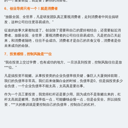
的一个重要前提，就是要了解你的消费者。
6、创业导师只有一个！就是消费者
“放眼全国、全世界，凡是研发团队真正重视消费者，走到消费者中间去搞研
发，这种公司往往更容易成功。”
征途的故事大家都知道了。创业除了需要和自己的爱好相结合，还需要贴近消
费者。放眼全国、全世界，重视消费者的公司往往容易成功。凡是把自己关起
来，和消费者隔绝，往往不会成功。消费者才是自己的衣食父母，消费者是你
未来成功的命脉。
7、投资感悟，控制风险是***位
“我在投资上交过学费，也有成功的地方。一旦涉及到投资，控制风险往往是放
***位。”
凡是搞投资不能赌。从事投资类的企业负债率很关键，像巨人大厦倒掉前期，
我们的负债率非常高。我们后来做脑白金的时候，负债率是0。但是搞投资多少
会负债，一个企业负债率不能太高，太高真是要出事。
作为一个员工要投资，我觉得杠杆还是要少用。因为成功不是靠赌出来的，杠
杆太高就是赌博。负债率低一点，可能赚钱会慢一点，但是会安全。所以搞投
资，***大的教训就是要控制自己的负债率，控制自己的杠杆。