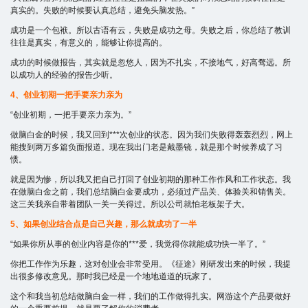
真实的。失败的时候要认真总结，避免头脑发热。”
成功是一个包袱。所以古语有云，失败是成功之母。失败之后，你总结了教训
往往是真实，有意义的，能够让你提高的。
成功的时候做报告，其实就是忽悠人，因为不扎实，不接地气，好高骛远。所
以成功人的经验的报告少听。
4、创业初期一把手要亲力亲为
“创业初期，一把手要亲力亲为。”
做脑白金的时候，我又回到***次创业的状态。因为我们失败得轰轰烈烈，网上
能搜到两万多篇负面报道。现在我出门老是戴墨镜，就是那个时候养成了习
惯。
就是因为惨，所以我又把自己打回了创业初期的那种工作作风和工作状态。我
在做脑白金之前，我们总结脑白金要成功，必须过产品关、体验关和销售关。
这三关我亲自带着团队一关一关得过。所以公司就怕老板架子大。
5、如果创业结合点是自己兴趣，那么就成功了一半
“如果你所从事的创业内容是你的***爱，我觉得你就能成功快一半了。”
你把工作作为乐趣，这对创业会非常受用。《征途》刚研发出来的时候，我提
出很多修改意见。那时我已经是一个地地道道的玩家了。
这个和我当初总结做脑白金一样，我们的工作做得扎实。网游这个产品要做好