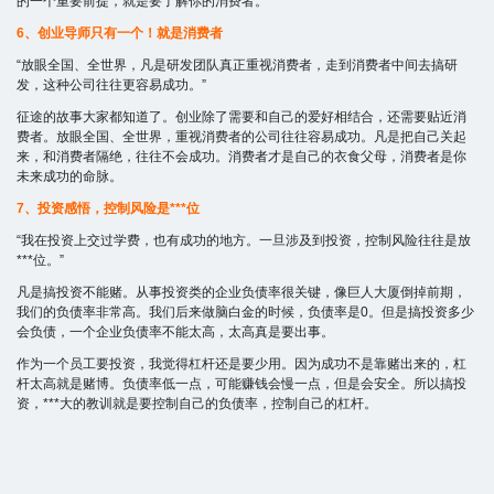
的一个重要前提，就是要了解你的消费者。
6、创业导师只有一个！就是消费者
“放眼全国、全世界，凡是研发团队真正重视消费者，走到消费者中间去搞研
发，这种公司往往更容易成功。”
征途的故事大家都知道了。创业除了需要和自己的爱好相结合，还需要贴近消
费者。放眼全国、全世界，重视消费者的公司往往容易成功。凡是把自己关起
来，和消费者隔绝，往往不会成功。消费者才是自己的衣食父母，消费者是你
未来成功的命脉。
7、投资感悟，控制风险是***位
“我在投资上交过学费，也有成功的地方。一旦涉及到投资，控制风险往往是放
***位。”
凡是搞投资不能赌。从事投资类的企业负债率很关键，像巨人大厦倒掉前期，
我们的负债率非常高。我们后来做脑白金的时候，负债率是0。但是搞投资多少
会负债，一个企业负债率不能太高，太高真是要出事。
作为一个员工要投资，我觉得杠杆还是要少用。因为成功不是靠赌出来的，杠
杆太高就是赌博。负债率低一点，可能赚钱会慢一点，但是会安全。所以搞投
资，***大的教训就是要控制自己的负债率，控制自己的杠杆。